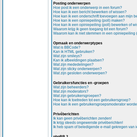
Posting onderwerpen
Hoe post ik een onderwerp in een forum?
Hoe kan ik een bericht bewerken of wissen?
Hoe kan ik een onderschrift toevoegen aan mijn be
Hoe kan ik een opiniepeiling (poll) maken?
Hoe kan ik een opiniepeiling (poll) bewerken of w
Waarom krijg ik geen toegang tot een forum?
Waarom kan ik niet stemmen in een opiniepeiling (
Opmaak en onderwerptypes
Wat is BBCode?
Kan ik HTML gebruiken?
Wat zijn smileys?
Kan ik afbeeldingen plaatsen?
Wat zijn mededelingen?
Wat zijn sticky onderwerpen?
Wat zijn gesloten onderwerpen?
Gebruikersfuncties en -groepen
Wat zijn beheerders?
Wat zijn moderators?
Wat zijn gebruikersgroepen?
Hoe kan ik toetreden tot een gebruikersgroep?
Hoe kan ik een gebruikersgroepsmoderator word
Privéberichten
Ik kan geen privéberichten zenden!
Ik krijg steeds ongewenste privéberichten!
Ik heb spam of beledigende e-mail gekregen van i
phpBB 2