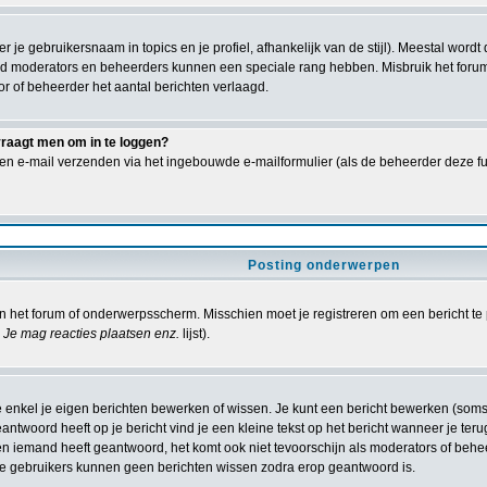
er je gebruikersnaam in topics en je profiel, afhankelijk van de stijl). Meestal wor
ld moderators en beheerders kunnen een speciale rang hebben. Misbruik het forum 
or of beheerder het aantal berichten verlaagd.
vraagt men om in te loggen?
en e-mail verzenden via het ingebouwde e-mailformulier (als de beheerder deze fun
Posting onderwerpen
 het forum of onderwerpsscherm. Misschien moet je registreren om een bericht te 
Je mag reacties plaatsen enz.
lijst).
e enkel je eigen berichten bewerken of wissen. Je kunt een bericht bewerken (som
antwoord heeft op je bericht vind je een kleine tekst op het bericht wanneer je teru
ien iemand heeft geantwoord, het komt ook niet tevoorschijn als moderators of beh
 gebruikers kunnen geen berichten wissen zodra erop geantwoord is.