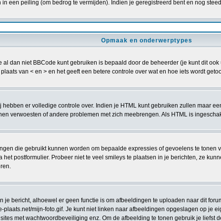
n een peiling (om bedrog te vermijden). Indien je geregistreerd bent en nog steed
Opmaak en onderwerptypes
al dan niet BBCode kunt gebruiken is bepaald door de beheerder (je kunt dit ook uit
in plaats van < en > en het geeft een betere controle over wat en hoe iets wordt g
zij hebben er volledige controle over. Indien je HTML kunt gebruiken zullen maar ee
 verwoesten of andere problemen met zich meebrengen. Als HTML is ingeschakeld
ingen die gebruikt kunnen worden om bepaalde expressies of gevoelens te tonen volg
a het postformulier. Probeer niet te veel smileys te plaatsen in je berichten, ze 
eren.
e bericht, alhoewel er geen functie is om afbeeldingen te uploaden naar dit forum
laats.net/mijn-foto.gif. Je kunt niet linken naar afbeeldingen opgeslagen op je eig
sites met wachtwoordbeveiliging enz. Om de afbeelding te tonen gebruik je liefst d