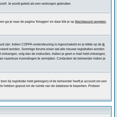
jezelf. Je wordt geteld als een verborgen gebruiker.
ga je naar de pagina 'Inloggen' en daar klik je op
Wachtwoord vergeten
.
urd zijn. Indien COPPA-ondersteuning is ingeschakeld en je klikte op de
Ik
eactiveerd worden. Sommige forums eisen dat alle nieuwe registraties worden
ebt ontvangen, volg dan de instructies. Indien je geen e-mail hebt ontvangen,
 van naamloze inzendingen te vermijden. Contacteer de beheerder indien je
toen bij registratie hebt gekregen) of de beheerder heeft je account om een
niets hebben gepost om de ruimte van de database te beperken. Probeer