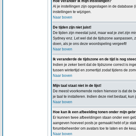
Hoe verander ik mijn instellingen?
Al je instellingen zijn opgeslagen in de database 
instellingen te wijzigen.
Naar boven
De tijden zijn niet juist!
De tijden zijn meestal juist, maar wat je ziet zijn 
Sydney enz. Let wel dat de tijdszone aanpassen, zo
doen, als je ons deze woordspeling vergeeft!
Naar boven
Ik veranderde de tijdszone en de tijd is nog steed
Indien je zeker bent dat de tijdszone correct is in
tussen wintertijd en zomertijd zodat tijdens de zom
Naar boven
Mijn taal staat niet in de lijst!
De meest voorkomende reden hiervoor is dat de beh
je taal te installeren. Indien deze niet bestaat, 
Naar boven
Hoe kan ik een afbeelding tonen onder mijn ge
Er kunnen twee afbeeldingen staan onder een gebr
aangeven hoeveel posts je gemaakt hebt of je statu
forumbeheerder om avatars toe te laten en de keu
Naar boven