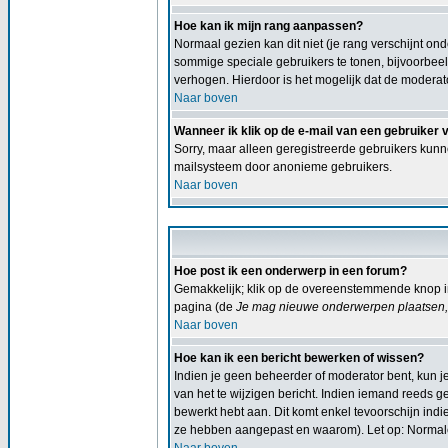
Hoe kan ik mijn rang aanpassen?
Normaal gezien kan dit niet (je rang verschijnt ond
sommige speciale gebruikers te tonen, bijvoorbee
verhogen. Hierdoor is het mogelijk dat de moderat
Naar boven
Wanneer ik klik op de e-mail van een gebruiker 
Sorry, maar alleen geregistreerde gebruikers kunn
mailsysteem door anonieme gebruikers.
Naar boven
Hoe post ik een onderwerp in een forum?
Gemakkelijk; klik op de overeenstemmende knop in
pagina (de
Je mag nieuwe onderwerpen plaatsen, 
Naar boven
Hoe kan ik een bericht bewerken of wissen?
Indien je geen beheerder of moderator bent, kun j
van het te wijzigen bericht. Indien iemand reeds ge
bewerkt hebt aan. Dit komt enkel tevoorschijn ind
ze hebben aangepast en waarom). Let op: Normale