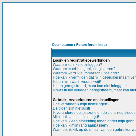
Deernes.com : Forum forum index
Login- en registratiebewerkingen
Waarom kan ik niet inloggen?
Waarom moet ik eigenlijk registreren?
Waarom word ik automatisch uitgelogd?
Hoe kan ik vermijden dat mijn gebruikersnaam versc
Ik ben mijn wachtwoord kwijt!
Ik ben geregistreerd, maar kan niet inloggen!
Ik was in het verleden geregistreerd, maar kan nie
Gebruikersvoorkeuren en -instellingen
Hoe verander ik mijn instellingen?
De tijden zijn niet juist!
Ik veranderde de tijdszone en de tijd is nog steeds 
Mijn taal staat niet in de lijst!
Hoe kan ik een afbeelding tonen onder mijn gebr
Hoe kan ik mijn rang aanpassen?
Wanneer ik klik op de e-mail van een gebruiker v