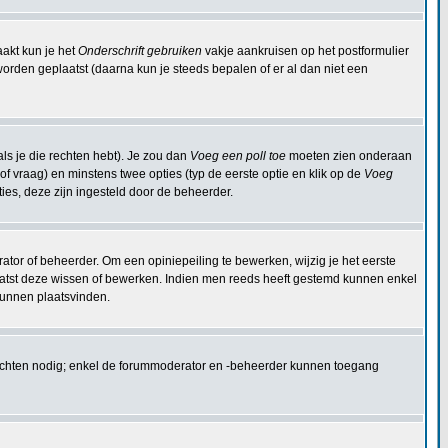
aakt kun je het
Onderschrift gebruiken
vakje aankruisen op het postformulier
 worden geplaatst (daarna kun je steeds bepalen of er al dan niet een
ls je die rechten hebt). Je zou dan
Voeg een poll toe
moeten zien onderaan
 (of vraag) en minstens twee opties (typ de eerste optie en klik op de
Voeg
pties, deze zijn ingesteld door de beheerder.
ator of beheerder. Om een opiniepeiling te bewerken, wijzig je het eerste
plaatst deze wissen of bewerken. Indien men reeds heeft gestemd kunnen enkel
kunnen plaatsvinden.
rechten nodig; enkel de forummoderator en -beheerder kunnen toegang