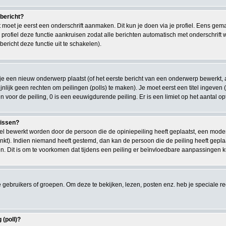
 bericht?
moet je eerst een onderschrift aanmaken. Dit kun je doen via je profiel. Eens gem
e profiel deze functie aankruisen zodat alle berichten automatisch met onderschrift
bericht deze functie uit te schakelen).
e een nieuw onderwerp plaatst (of het eerste bericht van een onderwerp bewerkt, a
chijnlijk geen rechten om peilingen (polls) te maken). Je moet eerst een titel ingeven
len voor de peiling, 0 is een eeuwigdurende peiling. Er is een limiet op het aantal o
wissen?
kel bewerkt worden door de persoon die de opiniepeiling heeft geplaatst, een moder
gelinkt). Indien niemand heeft gestemd, dan kan de persoon die de peiling heeft ge
. Dit is om te voorkomen dat tijdens een peiling er beïnvloedbare aanpassingen 
ebruikers of groepen. Om deze te bekijken, lezen, posten enz. heb je speciale 
 (poll)?