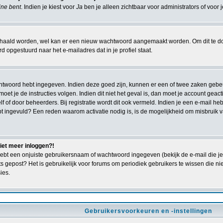
line bent
. Indien je kiest voor
Ja
ben je alleen zichtbaar voor administrators of voor 
ald worden, wel kan er een nieuw wachtwoord aangemaakt worden. Om dit te doen 
 opgestuurd naar het e-mailadres dat in je profiel staat.
achtwoord hebt ingegeven. Indien deze goed zijn, kunnen er een of twee zaken gebe
n moet je de instructies volgen. Indien dit niet het geval is, dan moet je account g
lf of door beheerders. Bij registratie wordt dit ook vermeld. Indien je een e-mail h
bt ingevuld? Een reden waarom activatie nodig is, is de mogelijkheid om misbruik
niet meer inloggen?!
ebt een onjuiste gebruikersnaam of wachtwoord ingegeven (bekijk de e-mail die je 
ts gepost? Het is gebruikelijk voor forums om periodiek gebruikers te wissen die 
ies.
Gebruikersvoorkeuren en -instellingen