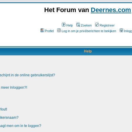
Het Forum van
Deernes.com
Help
Zoeken
Registreer
Profiel
Log in om je privéberichten te bekijken
Inlog
Help
hijnt in de online gebruikerslijst?
t meer inloggen?!
fout!
uikersnaam?
raagt men om in te loggen?