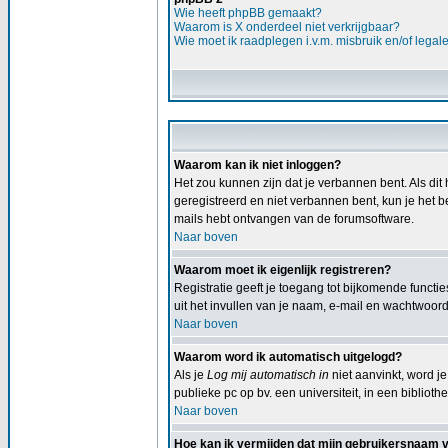
Wie heeft phpBB gemaakt?
Waarom is X onderdeel niet verkrijgbaar?
Wie moet ik raadplegen i.v.m. misbruik en/of legal
Waarom kan ik niet inloggen?
Het zou kunnen zijn dat je verbannen bent. Als dit 
geregistreerd en niet verbannen bent, kun je het b
mails hebt ontvangen van de forumsoftware.
Naar boven
Waarom moet ik eigenlijk registreren?
Registratie geeft je toegang tot bijkomende functi
uit het invullen van je naam, e-mail en wachtwoord,
Naar boven
Waarom word ik automatisch uitgelogd?
Als je
Log mij automatisch in
niet aanvinkt, word je
publieke pc op bv. een universiteit, in een bibliothe
Naar boven
Hoe kan ik vermijden dat mijn gebruikersnaam ver