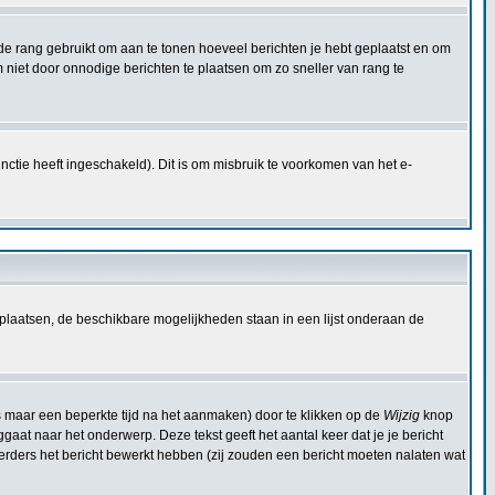
dt de rang gebruikt om aan te tonen hoeveel berichten je hebt geplaatst en om
niet door onnodige berichten te plaatsen om zo sneller van rang te
ctie heeft ingeschakeld). Dit is om misbruik te voorkomen van het e-
plaatsen, de beschikbare mogelijkheden staan in een lijst onderaan de
s maar een beperkte tijd na het aanmaken) door te klikken op de
Wijzig
knop
ggaat naar het onderwerp. Deze tekst geeft het aantal keer dat je je bericht
eerders het bericht bewerkt hebben (zij zouden een bericht moeten nalaten wat