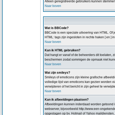
Alleen geregistreerde gebruikers kunnen stemmen i
Naar boven
Wat is BBCode?
BBCode is een speciale uitvoering van HTML. Of je 
HTML: tags zijn ingesloten in rechte haken [ en ] 
Naar boven
Kan ik HTML gebruiken?
Dat hangt er vanaf of de beheerders dit toelaten, 
beschermen zodat sommigen de opmaak niet kunnen
Naar boven
Wat zijn smileys?
Smileys of emoticons zijn kleine grafische afbeeld
volledige lijst van emoticons kan gezien worden vi
verwijderen of het bericht in zijn geheel te verwijd
Naar boven
Kan ik afbeeldingen plaatsen?
Afbeeldingen kunnen inderdaad worden getoond in j
webserver, bijvoorbeeld http://www.een-ongekende-p
opgeslagen op bv. Hotmail of Yahoo maildiensten, 