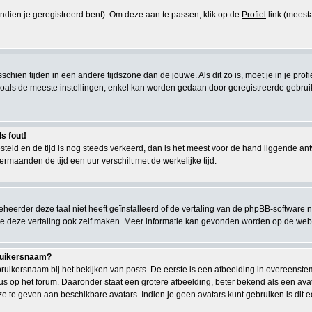
(indien je geregistreerd bent). Om deze aan te passen, klik op de
Profiel
link (meesta
misschien tijden in een andere tijdszone dan de jouwe. Als dit zo is, moet je in je pr
als de meeste instellingen, enkel kan worden gedaan door geregistreerde gebruikers.
s fout!
gesteld en de tijd is nog steeds verkeerd, dan is het meest voor de hand liggende a
ermaanden de tijd een uur verschilt met de werkelijke tijd.
eerder deze taal niet heeft geïnstalleerd of de vertaling van de phpBB-software n
kun je deze vertaling ook zelf maken. Meer informatie kan gevonden worden op de we
bruikersnaam?
uikersnaam bij het bekijken van posts. De eerste is een afbeelding in overeenste
s op het forum. Daaronder staat een grotere afbeelding, beter bekend als een avata
ze te geven aan beschikbare avatars. Indien je geen avatars kunt gebruiken is di