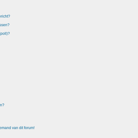
richt?
issen?
poll)?
en?
emand van dit forum!