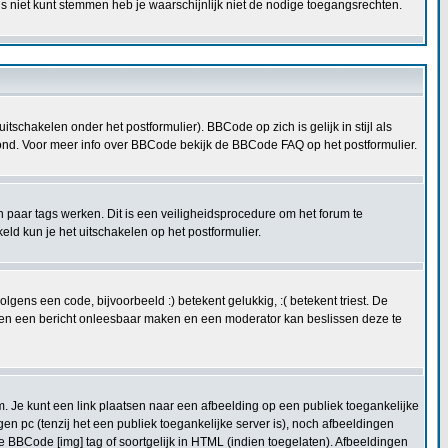
s niet kunt stemmen heb je waarschijnlijk niet de nodige toegangsrechten.
schakelen onder het postformulier). BBCode op zich is gelijk in stijl als
etoond. Voor meer info over BBCode bekijk de BBCode FAQ op het postformulier.
n paar tags werken. Dit is een veiligheidsprocedure om het forum te
 kun je het uitschakelen op het postformulier.
ens een code, bijvoorbeeld :) betekent gelukkig, :( betekent triest. De
kunnen een bericht onleesbaar maken en een moderator kan beslissen deze te
. Je kunt een link plaatsen naar een afbeelding op een publiek toegankelijke
en pc (tenzij het een publiek toegankelijke server is), noch afbeeldingen
e BBCode [img] tag of soortgelijk in HTML (indien toegelaten). Afbeeldingen