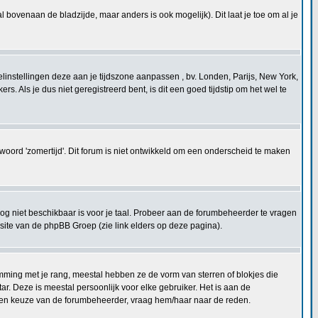
l bovenaan de bladzijde, maar anders is ook mogelijk). Dit laat je toe om al je
ofielinstellingen deze aan je tijdszone aanpassen , bv. Londen, Parijs, New York,
 Als je dus niet geregistreerd bent, is dit een goed tijdstip om het wel te
ntwoord 'zomertijd'. Dit forum is niet ontwikkeld om een onderscheid te maken
og niet beschikbaar is voor je taal. Probeer aan de forumbeheerder te vragen
bsite van de phpBB Groep (zie link elders op deze pagina).
mming met je rang, meestal hebben ze de vorm van sterren of blokjes die
r. Deze is meestal persoonlijk voor elke gebruiker. Het is aan de
t een keuze van de forumbeheerder, vraag hem/haar naar de reden.