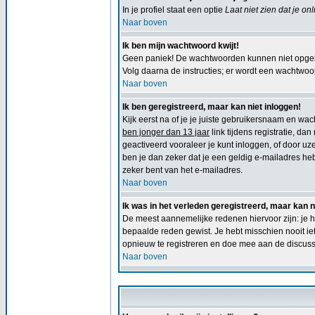
In je profiel staat een optie
Laat niet zien dat je on
Naar boven
Ik ben mijn wachtwoord kwijt!
Geen paniek! De wachtwoorden kunnen niet opgeha
Volg daarna de instructies; er wordt een wachtwoord
Naar boven
Ik ben geregistreerd, maar kan niet inloggen!
Kijk eerst na of je je juiste gebruikersnaam en w
ben jonger dan 13 jaar
link tijdens registratie, da
geactiveerd vooraleer je kunt inloggen, of door uze
ben je dan zeker dat je een geldig e-mailadres he
zeker bent van het e-mailadres.
Naar boven
Ik was in het verleden geregistreerd, maar kan 
De meest aannemelijke redenen hiervoor zijn: je h
bepaalde reden gewist. Je hebt misschien nooit ie
opnieuw te registreren en doe mee aan de discuss
Naar boven