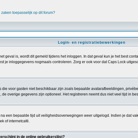
e zaken toepasselijk op dit forum?
Login- en registratiebewerkingen
het geval is, wordt dit gemeld tijdens het inloggen. In dat geval kun je het best c
est je inloggegevens nogmaals controleren. Zorg er ook voor dat Caps Lock uitgescha
es die voor gasten niet beschikbaar zijn zoals bepaalde avatarafbeeldingen, privé
 de overige gegevens zijn optioneel. Het registreren neemt dus niet veel tijd in bes
 na een bepaalde tijd uit veiligheidsoverwegingen weer uitgelogd. Indien je dat vakje
ek of internetcafé.
schijnt in de online gebruikerslijst?