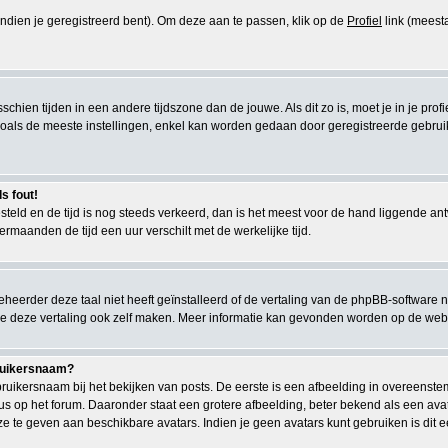
(indien je geregistreerd bent). Om deze aan te passen, klik op de
Profiel
link (meesta
misschien tijden in een andere tijdszone dan de jouwe. Als dit zo is, moet je in je pr
als de meeste instellingen, enkel kan worden gedaan door geregistreerde gebruikers.
s fout!
gesteld en de tijd is nog steeds verkeerd, dan is het meest voor de hand liggende a
ermaanden de tijd een uur verschilt met de werkelijke tijd.
eerder deze taal niet heeft geïnstalleerd of de vertaling van de phpBB-software n
kun je deze vertaling ook zelf maken. Meer informatie kan gevonden worden op de we
bruikersnaam?
uikersnaam bij het bekijken van posts. De eerste is een afbeelding in overeenste
s op het forum. Daaronder staat een grotere afbeelding, beter bekend als een avata
ze te geven aan beschikbare avatars. Indien je geen avatars kunt gebruiken is di