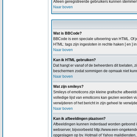
Alleen geregistreerde gebruikers kunnen stemmen i
Naar boven
Wat is BBCode?
BBCode is een speciale uitvoering van HTML. Of je 
HTML: tags zijn ingesloten in rechte haken [ en ] 
Naar boven
Kan ik HTML gebruiken?
Dat hangt er vanaf of de beheerders dit toelaten, 
beschermen zodat sommigen de opmaak niet kunnen
Naar boven
Wat zijn smileys?
Smileys of emoticons zijn kleine grafische afbeeld
volledige lijst van emoticons kan gezien worden vi
verwijderen of het bericht in zijn geheel te verwijd
Naar boven
Kan ik afbeeldingen plaatsen?
Afbeeldingen kunnen inderdaad worden getoond in j
webserver, bijvoorbeeld http://www.een-ongekende-p
opgeslagen op bv. Hotmail of Yahoo maildiensten, 