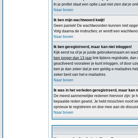
In je profiel staat een optie
Laat niet zien dat je on
Naar boven
Ik ben mijn wachtwoord kwijt!
Geen paniek! De wachtwoorden kunnen niet opgeha
Volg daarna de instructies; er wordt een wachtwoord
Naar boven
Ik ben geregistreerd, maar kan niet inloggen!
Kijk eerst na of je je juiste gebruikersnaam en w
ben jonger dan 13 jaar
link tijdens registratie, da
geactiveerd vooraleer je kunt inloggen, of door uze
ben je dan zeker dat je een geldig e-mailadres he
zeker bent van het e-mailadres.
Naar boven
Ik was in het verleden geregistreerd, maar kan 
De meest aannemelijke redenen hiervoor zijn: je h
bepaalde reden gewist. Je hebt misschien nooit ie
opnieuw te registreren en doe mee aan de discuss
Naar boven