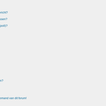
richt?
issen?
poll)?
en?
emand van dit forum!