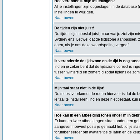
Hoe verander ik mijn instellingen?
Al je instellingen zijn opgeslagen in de database 
instellingen te wijzigen.
Naar boven
De tijden zijn niet juist!
De tijden zijn meestal juist, maar wat je ziet zijn 
Sydney enz. Let wel dat de tijdszone aanpassen, zo
doen, als je ons deze woordspeling vergeeft!
Naar boven
Ik veranderde de tijdszone en de tijd is nog steed
Indien je zeker bent dat de tijdszone correct is in
tussen wintertijd en zomertijd zodat tijdens de zom
Naar boven
Mijn taal staat niet in de lijst!
De meest voorkomende reden hiervoor is dat de beh
je taal te installeren. Indien deze niet bestaat, 
Naar boven
Hoe kan ik een afbeelding tonen onder mijn ge
Er kunnen twee afbeeldingen staan onder een gebr
aangeven hoeveel posts je gemaakt hebt of je statu
forumbeheerder om avatars toe te laten en de keu
Naar boven