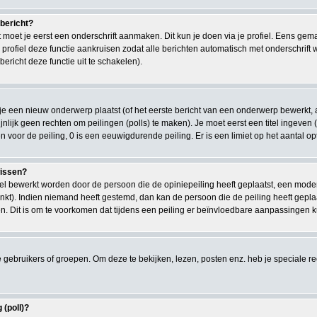
 bericht?
moet je eerst een onderschrift aanmaken. Dit kun je doen via je profiel. Eens gem
e profiel deze functie aankruisen zodat alle berichten automatisch met onderschrift
bericht deze functie uit te schakelen).
e een nieuw onderwerp plaatst (of het eerste bericht van een onderwerp bewerkt, a
chijnlijk geen rechten om peilingen (polls) te maken). Je moet eerst een titel ingeven
len voor de peiling, 0 is een eeuwigdurende peiling. Er is een limiet op het aantal o
wissen?
kel bewerkt worden door de persoon die de opiniepeiling heeft geplaatst, een moder
gelinkt). Indien niemand heeft gestemd, dan kan de persoon die de peiling heeft ge
. Dit is om te voorkomen dat tijdens een peiling er beïnvloedbare aanpassingen 
ebruikers of groepen. Om deze te bekijken, lezen, posten enz. heb je speciale 
 (poll)?