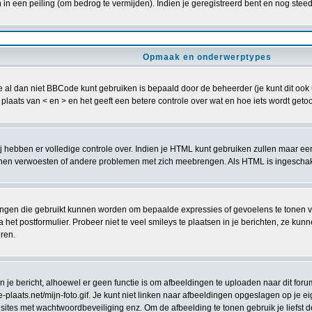
n een peiling (om bedrog te vermijden). Indien je geregistreerd bent en nog steed
Opmaak en onderwerptypes
al dan niet BBCode kunt gebruiken is bepaald door de beheerder (je kunt dit ook uit
in plaats van < en > en het geeft een betere controle over wat en hoe iets wordt g
zij hebben er volledige controle over. Indien je HTML kunt gebruiken zullen maar ee
 verwoesten of andere problemen met zich meebrengen. Als HTML is ingeschakeld
ingen die gebruikt kunnen worden om bepaalde expressies of gevoelens te tonen volg
a het postformulier. Probeer niet te veel smileys te plaatsen in je berichten, ze 
eren.
e bericht, alhoewel er geen functie is om afbeeldingen te uploaden naar dit forum
laats.net/mijn-foto.gif. Je kunt niet linken naar afbeeldingen opgeslagen op je eig
sites met wachtwoordbeveiliging enz. Om de afbeelding te tonen gebruik je liefst d