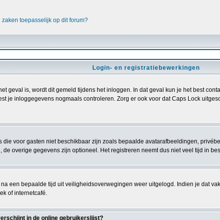
e zaken toepasselijk op dit forum?
Login- en registratiebewerkingen
het geval is, wordt dit gemeld tijdens het inloggen. In dat geval kun je het best c
est je inloggegevens nogmaals controleren. Zorg er ook voor dat Caps Lock uitgescha
es die voor gasten niet beschikbaar zijn zoals bepaalde avatarafbeeldingen, privé
 de overige gegevens zijn optioneel. Het registreren neemt dus niet veel tijd in bes
 na een bepaalde tijd uit veiligheidsoverwegingen weer uitgelogd. Indien je dat vakje
ek of internetcafé.
schijnt in de online gebruikerslijst?