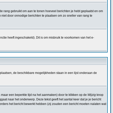
dt de rang gebruikt om aan te tonen hoeveel berichten je hebt geplaatst en om
niet door onnodige berichten te plaatsen om zo sneller van rang te
ctie heeft ingeschakeld). Dit is om misbruik te voorkomen van het e-
plaatsen, de beschikbare mogelijkheden staan in een lijst onderaan de
s maar een beperkte tijd na het aanmaken) door te klikken op de
Wijzig
knop
ggaat naar het onderwerp. Deze tekst geeft het aantal keer dat je je bericht
eerders het bericht bewerkt hebben (zij zouden een bericht moeten nalaten wat