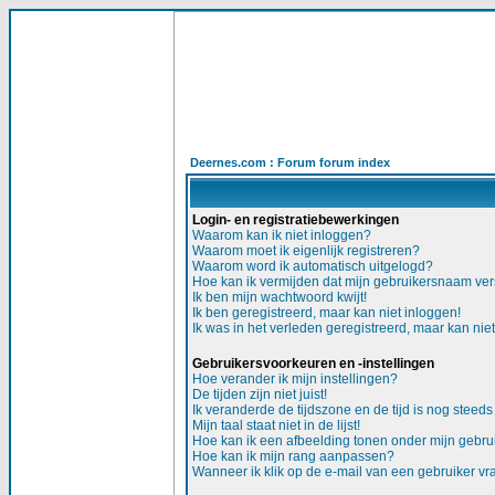
Deernes.com : Forum forum index
Login- en registratiebewerkingen
Waarom kan ik niet inloggen?
Waarom moet ik eigenlijk registreren?
Waarom word ik automatisch uitgelogd?
Hoe kan ik vermijden dat mijn gebruikersnaam versc
Ik ben mijn wachtwoord kwijt!
Ik ben geregistreerd, maar kan niet inloggen!
Ik was in het verleden geregistreerd, maar kan nie
Gebruikersvoorkeuren en -instellingen
Hoe verander ik mijn instellingen?
De tijden zijn niet juist!
Ik veranderde de tijdszone en de tijd is nog steeds 
Mijn taal staat niet in de lijst!
Hoe kan ik een afbeelding tonen onder mijn gebr
Hoe kan ik mijn rang aanpassen?
Wanneer ik klik op de e-mail van een gebruiker v