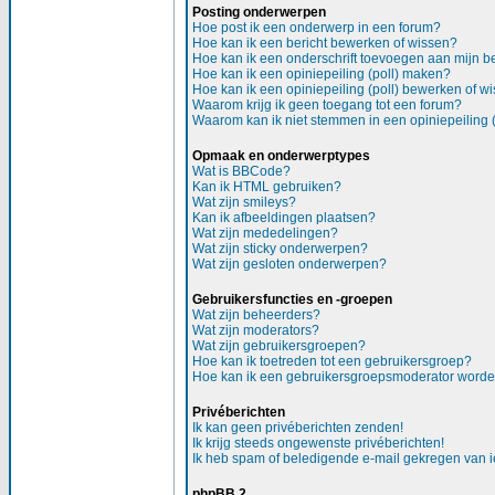
Posting onderwerpen
Hoe post ik een onderwerp in een forum?
Hoe kan ik een bericht bewerken of wissen?
Hoe kan ik een onderschrift toevoegen aan mijn be
Hoe kan ik een opiniepeiling (poll) maken?
Hoe kan ik een opiniepeiling (poll) bewerken of w
Waarom krijg ik geen toegang tot een forum?
Waarom kan ik niet stemmen in een opiniepeiling (
Opmaak en onderwerptypes
Wat is BBCode?
Kan ik HTML gebruiken?
Wat zijn smileys?
Kan ik afbeeldingen plaatsen?
Wat zijn mededelingen?
Wat zijn sticky onderwerpen?
Wat zijn gesloten onderwerpen?
Gebruikersfuncties en -groepen
Wat zijn beheerders?
Wat zijn moderators?
Wat zijn gebruikersgroepen?
Hoe kan ik toetreden tot een gebruikersgroep?
Hoe kan ik een gebruikersgroepsmoderator word
Privéberichten
Ik kan geen privéberichten zenden!
Ik krijg steeds ongewenste privéberichten!
Ik heb spam of beledigende e-mail gekregen van i
phpBB 2