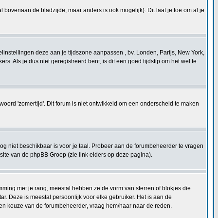
l bovenaan de bladzijde, maar anders is ook mogelijk). Dit laat je toe om al je
ofielinstellingen deze aan je tijdszone aanpassen , bv. Londen, Parijs, New York,
 Als je dus niet geregistreerd bent, is dit een goed tijdstip om het wel te
ntwoord 'zomertijd'. Dit forum is niet ontwikkeld om een onderscheid te maken
og niet beschikbaar is voor je taal. Probeer aan de forumbeheerder te vragen
bsite van de phpBB Groep (zie link elders op deze pagina).
mming met je rang, meestal hebben ze de vorm van sterren of blokjes die
r. Deze is meestal persoonlijk voor elke gebruiker. Het is aan de
t een keuze van de forumbeheerder, vraag hem/haar naar de reden.