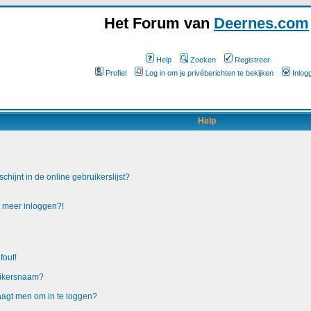
Het Forum van
Deernes.com
Help
Zoeken
Registreer
Profiel
Log in om je privéberichten te bekijken
Inlog
Help
hijnt in de online gebruikerslijst?
t meer inloggen?!
fout!
uikersnaam?
raagt men om in te loggen?