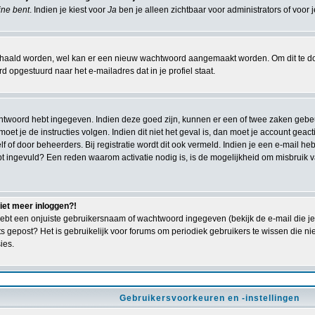
line bent
. Indien je kiest voor
Ja
ben je alleen zichtbaar voor administrators of voor 
ald worden, wel kan er een nieuw wachtwoord aangemaakt worden. Om dit te doen 
 opgestuurd naar het e-mailadres dat in je profiel staat.
achtwoord hebt ingegeven. Indien deze goed zijn, kunnen er een of twee zaken gebe
n moet je de instructies volgen. Indien dit niet het geval is, dan moet je account g
lf of door beheerders. Bij registratie wordt dit ook vermeld. Indien je een e-mail h
bt ingevuld? Een reden waarom activatie nodig is, is de mogelijkheid om misbruik
niet meer inloggen?!
ebt een onjuiste gebruikersnaam of wachtwoord ingegeven (bekijk de e-mail die je 
ts gepost? Het is gebruikelijk voor forums om periodiek gebruikers te wissen die 
ies.
Gebruikersvoorkeuren en -instellingen