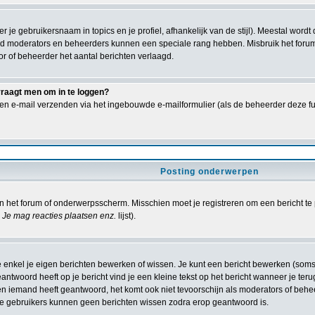
er je gebruikersnaam in topics en je profiel, afhankelijk van de stijl). Meestal wor
ld moderators en beheerders kunnen een speciale rang hebben. Misbruik het forum 
or of beheerder het aantal berichten verlaagd.
vraagt men om in te loggen?
en e-mail verzenden via het ingebouwde e-mailformulier (als de beheerder deze fun
Posting onderwerpen
 het forum of onderwerpsscherm. Misschien moet je registreren om een bericht te 
Je mag reacties plaatsen enz.
lijst).
e enkel je eigen berichten bewerken of wissen. Je kunt een bericht bewerken (som
antwoord heeft op je bericht vind je een kleine tekst op het bericht wanneer je teru
ien iemand heeft geantwoord, het komt ook niet tevoorschijn als moderators of beh
 gebruikers kunnen geen berichten wissen zodra erop geantwoord is.