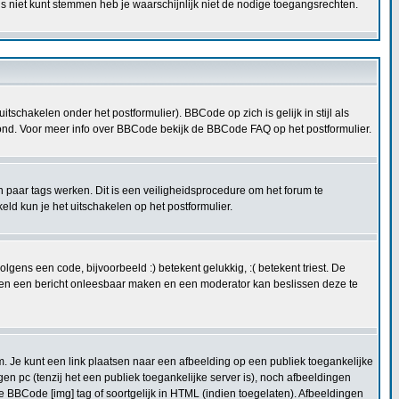
s niet kunt stemmen heb je waarschijnlijk niet de nodige toegangsrechten.
schakelen onder het postformulier). BBCode op zich is gelijk in stijl als
etoond. Voor meer info over BBCode bekijk de BBCode FAQ op het postformulier.
n paar tags werken. Dit is een veiligheidsprocedure om het forum te
 kun je het uitschakelen op het postformulier.
ens een code, bijvoorbeeld :) betekent gelukkig, :( betekent triest. De
kunnen een bericht onleesbaar maken en een moderator kan beslissen deze te
. Je kunt een link plaatsen naar een afbeelding op een publiek toegankelijke
en pc (tenzij het een publiek toegankelijke server is), noch afbeeldingen
e BBCode [img] tag of soortgelijk in HTML (indien toegelaten). Afbeeldingen