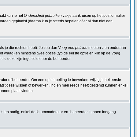
aakt kun je het
Onderschrift gebruiken
vakje aankruisen op het postformulier
 worden geplaatst (daarna kun je steeds bepalen of er al dan niet een
ls je die rechten hebt). Je zou dan
Voeg een poll toe
moeten zien onderaan
 (of vraag) en minstens twee opties (typ de eerste optie en klik op de
Voeg
pties, deze zijn ingesteld door de beheerder.
ator of beheerder. Om een opiniepeiling te bewerken, wijzig je het eerste
plaatst deze wissen of bewerken. Indien men reeds heeft gestemd kunnen enkel
kunnen plaatsvinden.
rechten nodig; enkel de forummoderator en -beheerder kunnen toegang