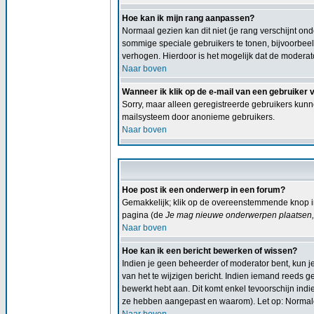
Hoe kan ik mijn rang aanpassen?
Normaal gezien kan dit niet (je rang verschijnt ond
sommige speciale gebruikers te tonen, bijvoorbee
verhogen. Hierdoor is het mogelijk dat de moderat
Naar boven
Wanneer ik klik op de e-mail van een gebruiker 
Sorry, maar alleen geregistreerde gebruikers kunn
mailsysteem door anonieme gebruikers.
Naar boven
Hoe post ik een onderwerp in een forum?
Gemakkelijk; klik op de overeenstemmende knop in
pagina (de
Je mag nieuwe onderwerpen plaatsen, 
Naar boven
Hoe kan ik een bericht bewerken of wissen?
Indien je geen beheerder of moderator bent, kun j
van het te wijzigen bericht. Indien iemand reeds ge
bewerkt hebt aan. Dit komt enkel tevoorschijn ind
ze hebben aangepast en waarom). Let op: Normale