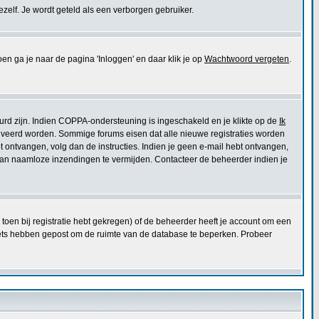
jezelf. Je wordt geteld als een verborgen gebruiker.
ga je naar de pagina 'Inloggen' en daar klik je op
Wachtwoord vergeten
.
urd zijn. Indien COPPA-ondersteuning is ingeschakeld en je klikte op de
Ik
eactiveerd worden. Sommige forums eisen dat alle nieuwe registraties worden
ebt ontvangen, volg dan de instructies. Indien je geen e-mail hebt ontvangen,
 van naamloze inzendingen te vermijden. Contacteer de beheerder indien je
toen bij registratie hebt gekregen) of de beheerder heeft je account om een
niets hebben gepost om de ruimte van de database te beperken. Probeer