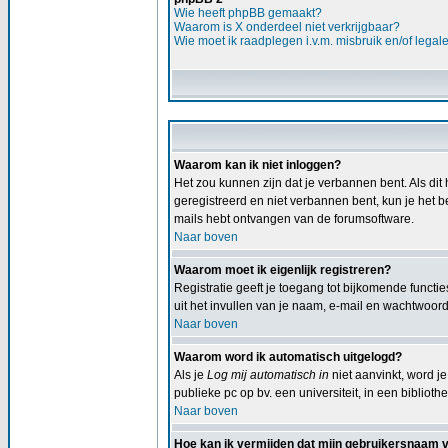
Wie heeft phpBB gemaakt?
Waarom is X onderdeel niet verkrijgbaar?
Wie moet ik raadplegen i.v.m. misbruik en/of legal
Waarom kan ik niet inloggen?
Het zou kunnen zijn dat je verbannen bent. Als dit 
geregistreerd en niet verbannen bent, kun je het b
mails hebt ontvangen van de forumsoftware.
Naar boven
Waarom moet ik eigenlijk registreren?
Registratie geeft je toegang tot bijkomende functi
uit het invullen van je naam, e-mail en wachtwoord,
Naar boven
Waarom word ik automatisch uitgelogd?
Als je
Log mij automatisch in
niet aanvinkt, word je
publieke pc op bv. een universiteit, in een bibliothe
Naar boven
Hoe kan ik vermijden dat mijn gebruikersnaam ver